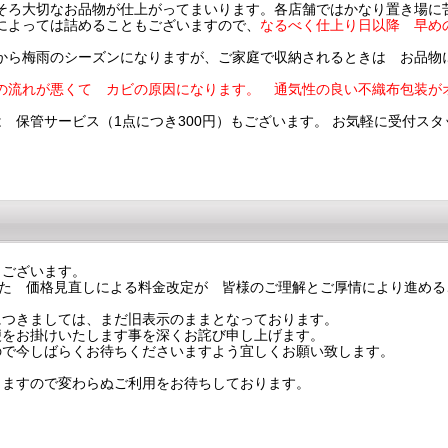
そろ大切なお品物が仕上がってまいります。各店舗ではかなり置き場に
によっては詰めることもございますので、
なるべく仕上り日以降 早め
から梅雨のシーズンになりますが、ご家庭で収納されるときは お品物
。
の流れが悪くて カビの原因になります。
通気性の良い不織布包装
 保管サービス（1点につき300円）もございます。 お気軽に受付ス
ございます。
した 価格見直しによる料金改定が 皆様のご理解とご厚情により進める
つきましては、まだ旧表示のままとなっております。
をお掛けいたします事を深くお詫び申し上げます。
ので今しばらくお待ちくださいますよう宜しくお願い致します。
ますので変わらぬご利用をお待ちしております。