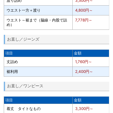
渡り詰め
3,500円～
ウエスト一方＋渡り
4,800円～
ウエスト～裾まで（脇線・内股で詰
7,778円～
め）
お直し／ジーンズ
項目
金額
丈詰め
1,760円～
裾利用
2,400円～
お直し／ワンピース
項目
金額
着丈 タイトなもの
3,300円～