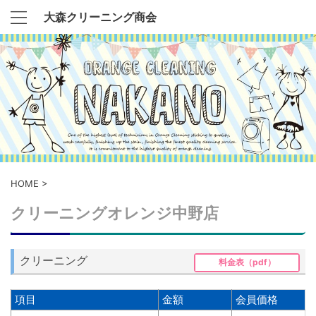
大森クリーニング商会
HOME
>
クリーニングオレンジ中野店
クリーニング
料金表（pdf）
項目
金額
会員価格