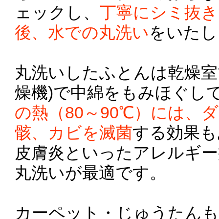
ェックし、
丁寧にシミ抜き
後、水での丸洗い
をいたし
丸洗いしたふとんは乾燥室
燥機)で中綿をもみほぐし
の熱（80～90℃）には、
骸、カビを滅菌
する効果も
皮膚炎といったアレルギー
丸洗いが最適です。
カーペット・じゅうたんも